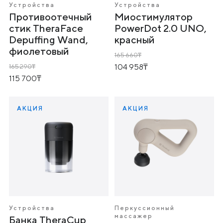
Устройства
Устройства
Противоотечный
Миостимулятор
стик TheraFace
PowerDot 2.0 UNO,
Depuffing Wand,
красный
фиолетовый
165 660
104 958
165 290
115 700
АКЦИЯ
АКЦИЯ
Устройства
Перкуссионный
массажер
Банка TheraCup