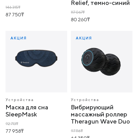
Relief, темно-синий
146 315
117 067
87 750
80 260
АКЦИЯ
АКЦИЯ
Устройства
Устройства
Маска для сна
Вибрирующий
SleepMask
массажный роллер
Theragun Wave Duo
92 713
77 958
97 116