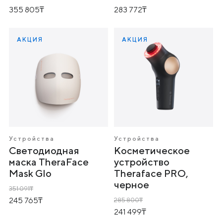
355 805
283 772
АКЦИЯ
АКЦИЯ
Устройства
Устройства
Светодиодная
Косметическое
маска TheraFace
устройство
Mask Glo
Theraface PRO,
черное
351 091
245 765
285 800
241 499