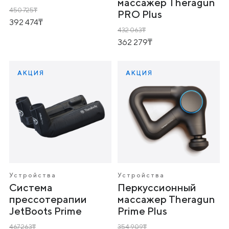
массажер Theragun
450 725
PRO Plus
392 474
432 063
362 279
АКЦИЯ
АКЦИЯ
Устройства
Устройства
Система
Перкуссионный
прессотерапии
массажер Theragun
JetBoots Prime
Prime Plus
467 263
354 909