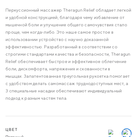
Снятие мышечной боли
Перкуссионный массажер Theragun Relief обладает легкой
Уменьшение напряжения и скованности в мышцах
и удобной конструкцией, благодаря чему избавление от
Улучшение кровообращения
мышечной боли и улучшение общего самочувствия стало
Улучшение подвижности
проще, чем когда-либо. Это наше самое простое в
Улучшение качества сна
использовании устройство с научно доказанной
Снижение уровня стресса
эффективностью. Разработанный в соответствии со
строгими стандартами качества и безопасности, Theragun
Relief обеспечивает быстрое и эффективное облегчение
боли, дискомфорта, напряжения и скованности в
мышцах. Запатентованная треугольная рукоятка помогает
с удобством делать самомассаж труднодоступных мест, а
3 специальные насадки обеспечивают индивидуальный
подход к разным частям тела.
Варианты
ЦВЕТ
Выбрать
Выбра
Песочный