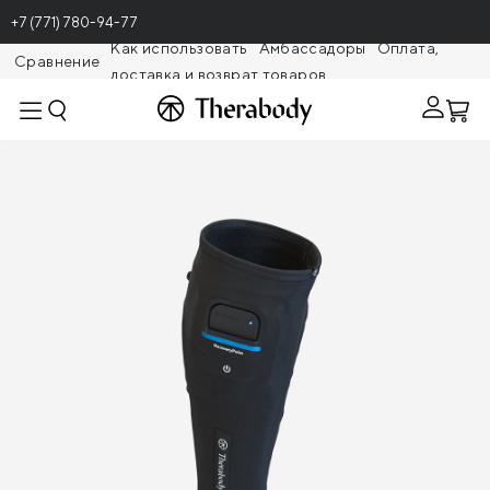
+7 (771) 780-94-77
Как использовать
Амбассадоры
Оплата,
Сравнение
доставка и возврат товаров
Theragunr
Гетра RecoveryPulse