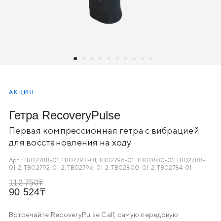
АКЦИЯ
Гетра RecoveryPulse
Первая компрессионная гетра с вибрацией
для восстановления на ходу.
Арт.:
TB02788-01, TB02792-01, TB02796-01, TB02800-01, TB02788-
01-2, TB02792-01-2, TB02796-01-2, TB02800-01-2, TB02784-01
112 750
90 524
Встречайте RecoveryPulse Calf, самую передовую