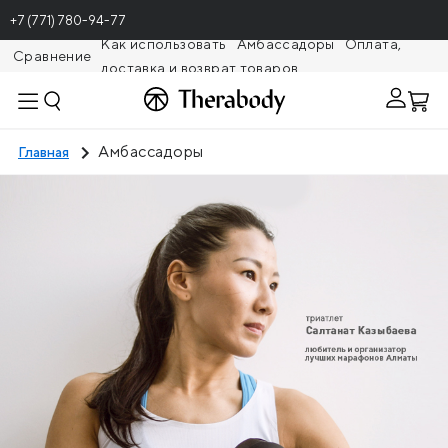
+7 (771) 780-94-77
Как использовать
Амбассадоры
Оплата,
Сравнение
доставка и возврат товаров
Theragunr
Амбассадоры
Главная