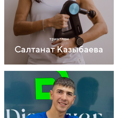
триатлон
Салтанат Казыбаева