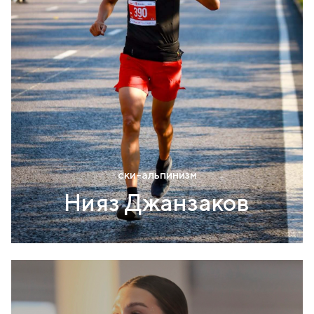
ски-альпинизм
Нияз Джанзаков