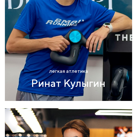
легкая атлетика
Ринат Кулыгин