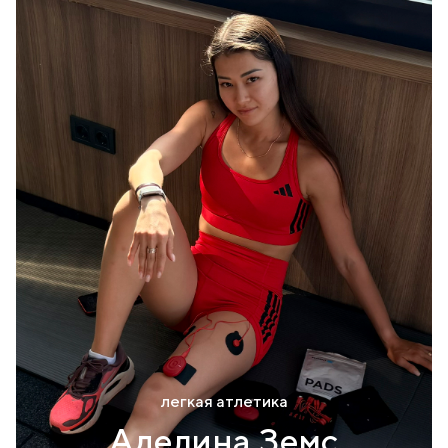
легкая атлетика
Аделина Земс