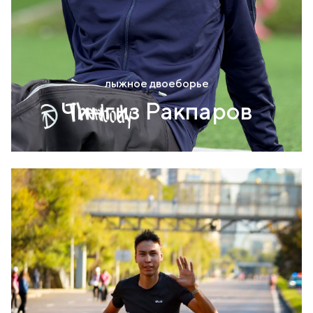
лыжное двоеборье
Чингиз Ракпаров