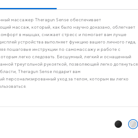
нный массажер Theragun Sense обеспечивает
щий массаж, который, как было научно доказано, облегчает
комфорт в мышцах, снижает стресс и помогает вам лучше
дисплей устройства выполняет функцию вашего личного гида,
яя пошаговые инструкции по самомассажу и работе с
которым легко следовать. Бесшумный, легкий и оснащенный
анной треугольной рукояткой, позволяющей легко дотянуться
бласти, Theragun Sense подарит вам
й персонализированный уход за телом, которым вы легко
льзоваться.
рианты
Выбрать
Выб
цвет:
цве
Черный
Бел