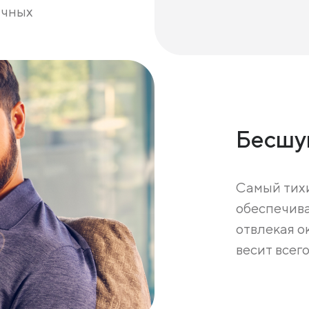
ичных
Бесшу
Самый тихи
обеспечива
отвлекая о
весит всего