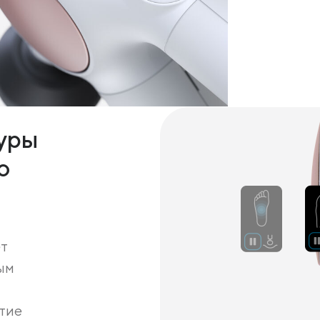
уры
о
т
ым
тие