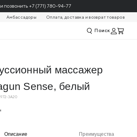
и позвонить
+7 (771) 780-94-77
Амбассадоры
Оплата, доставка и возврат товаров
Поиск
234 932
КУПИТЬ
181 109
уссионный массажер
agun Sense, белый
972-3A20
Описание
Преимущества