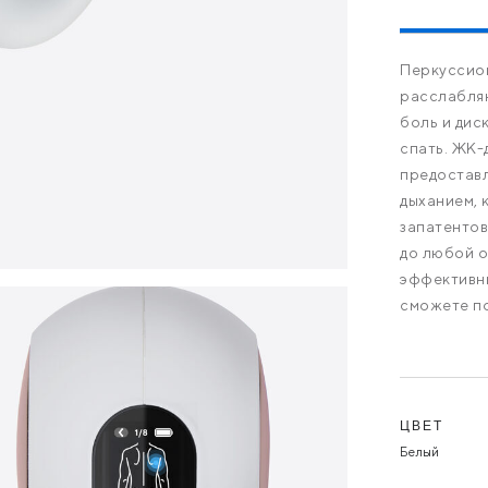
Перкуссио
расслабляю
боль и дис
спать. ЖК-
предоставл
дыханием, 
запатентов
до любой о
эффективны
сможете по
Ва
ЦВЕТ
Белый