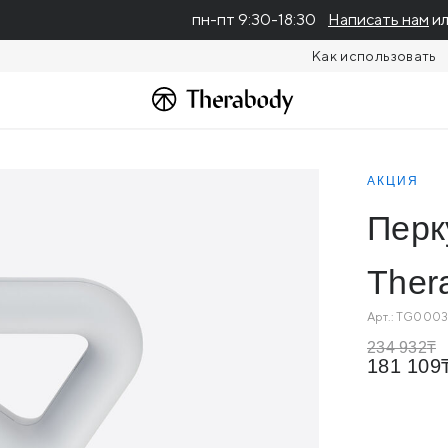
пн-пт 9:30-18:30
Написать нам
ил
Как использовать
Sense, белый
АКЦИЯ
Перк
Ther
Арт.:
TG0003
234 932
181 109