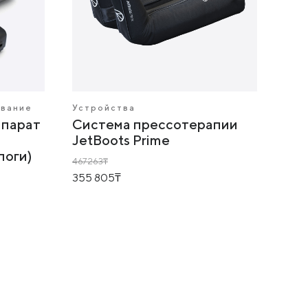
ование
Устройства
парат
Система прессотерапии
JetBoots Prime
поги)
467 263
355 805