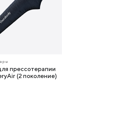
уары
для прессотерапии
ryAir (2 поколение)