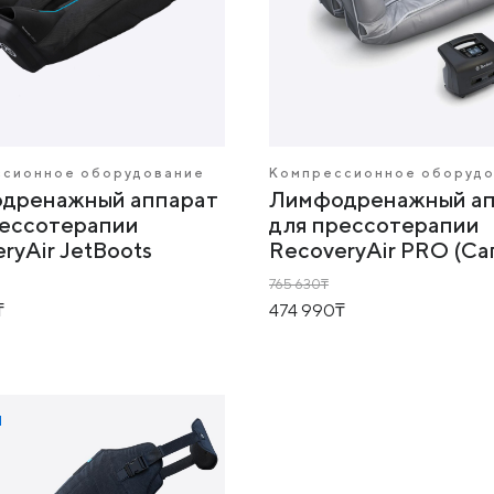
ссионное оборудование
Компрессионное оборуд
дренажный аппарат
Лимфодренажный ап
рессотерапии
для прессотерапии
ryAir JetBoots
RecoveryAir PRO (Са
765 630
474 990
Я