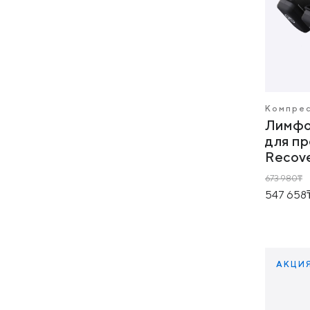
Компре
Лимфо
для п
Recove
673 980
547 658
АКЦИ