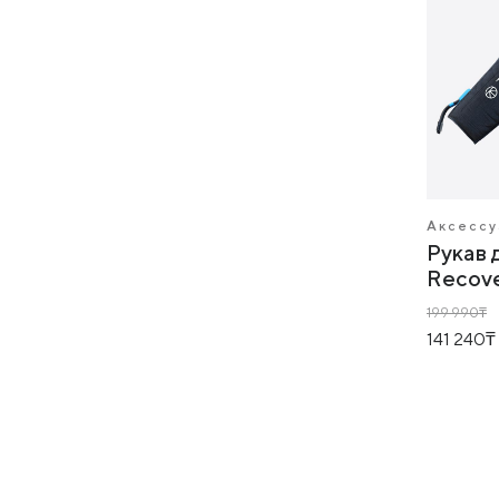
Аксесс
Рукав 
Recove
199 990
141 240