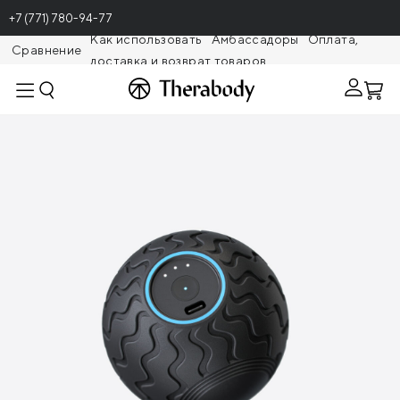
+7 (771) 780-94-77
Как использовать
Амбассадоры
Оплата,
Сравнение
доставка и возврат товаров
Theragunr
Вибрирующий массажный мяч Theragun
Wave Solo