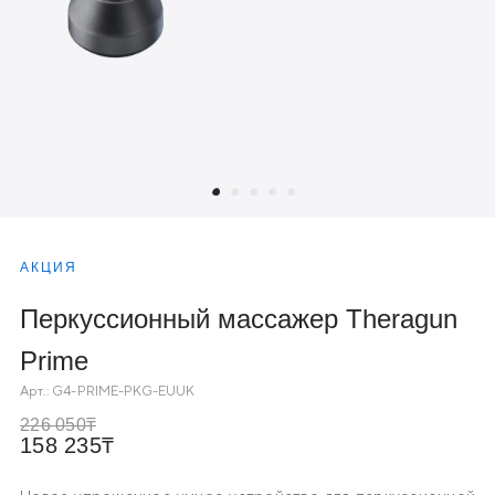
АКЦИЯ
Перкуссионный массажер Theragun
Prime
Арт.:
G4-PRIME-PKG-EUUK
226 050
158 235