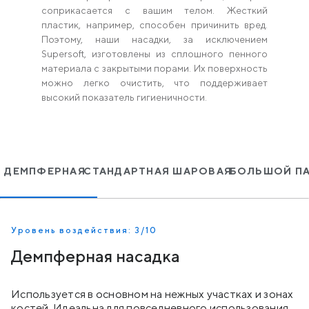
соприкасается с вашим телом. Жесткий
пластик, например, способен причинить вред.
Поэтому, наши насадки, за исключением
Supersoft, изготовлены из сплошного пенного
материала с закрытыми порами. Их поверхность
можно легко очистить, что поддерживает
высокий показатель гигиеничности.
ДЕМПФЕРНАЯ
СТАНДАРТНАЯ ШАРОВАЯ
БОЛЬШОЙ П
Уровень воздействия: 3/10
Уровень воздействия: 5/10
Уровень воздействия: 7/10
Уровень воздействия: 10/10
Демпферная насадка
Стандартная шаровая насадка
«Большой палец»
Конусная насадка
Используется в основном на нежных участках и зонах
Идеально подходит для общей проработки, а также
Используется главным образом на триггерных точках
Используется для точечного массажа, в частности,
костей. Идеальна для повседневного использования.
больших и малых групп мышц.
и пояснице.
кистях и ступнях.