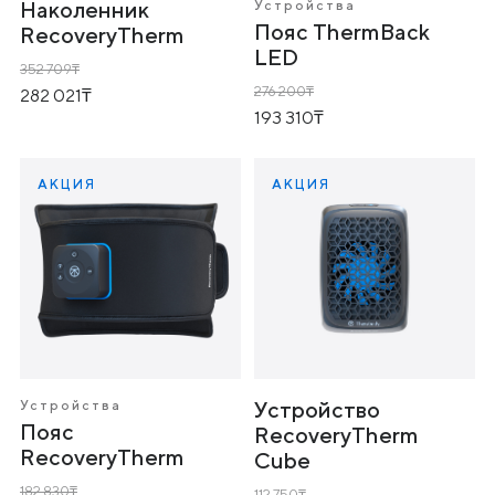
Наколенник
Устройства
Пояс ThermBack
RecoveryTherm
LED
352 709
276 200
282 021
193 310
АКЦИЯ
АКЦИЯ
Устройства
Устройство
Пояс
RecoveryTherm
RecoveryTherm
Cube
182 830
112 750