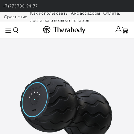
+7 (771) 780-94-77
Как использовать
Амбассадоры
Оплата,
Сравнение
доставка и возврат товаров
Theragunr
Вибрирующий массажный роллер
Theragun Wave Duo