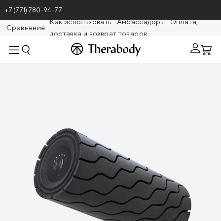
+7 (771) 780-94-77
Как использовать
Амбассадоры
Оплата,
Сравнение
доставка и возврат товаров
Theragunr
Массажный цилиндр Theragun Wave