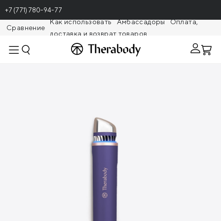
+7 (771) 780-94-77
Как использовать
Амбассадоры
Оплата,
Сравнение
доставка и возврат товаров
Theragunr
Противоотечный стик TheraFace Depuffing
Wand, фиолетовый