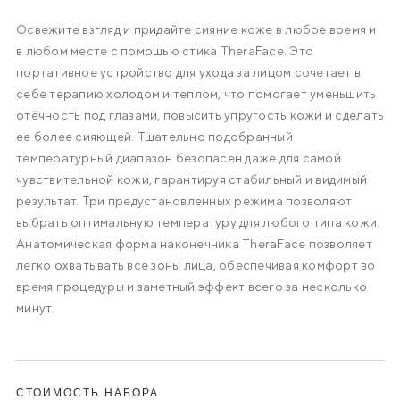
Уменьшает отеки под глазами
Освежите взгляд и придайте сияние коже в любое время и
Делает кожу более сияющей
в любом месте с помощью стика TheraFace. Это
Улучшает эластичность и упругость кожи
портативное устройство для ухода за лицом сочетает в
Протестировано дерматологами
себе терапию холодом и теплом, что помогает уменьшить
Безопасно для всех типов кожи
отёчность под глазами, повысить упругость кожи и сделать
ее более сияющей. Тщательно подобранный
температурный диапазон безопасен даже для самой
чувствительной кожи, гарантируя стабильный и видимый
результат. Три предустановленных режима позволяют
выбрать оптимальную температуру для любого типа кожи.
Анатомическая форма наконечника TheraFace позволяет
легко охватывать все зоны лица, обеспечивая комфорт во
время процедуры и заметный эффект всего за несколько
минут.
СТОИМОСТЬ НАБОРА