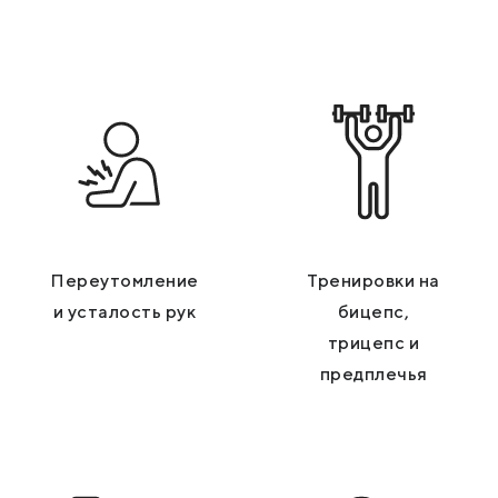
Переутомление
Тренировки на
и усталость рук
бицепс,
трицепс и
предплечья