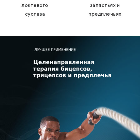
локтевого
запястьях и
сустава
предплечьях