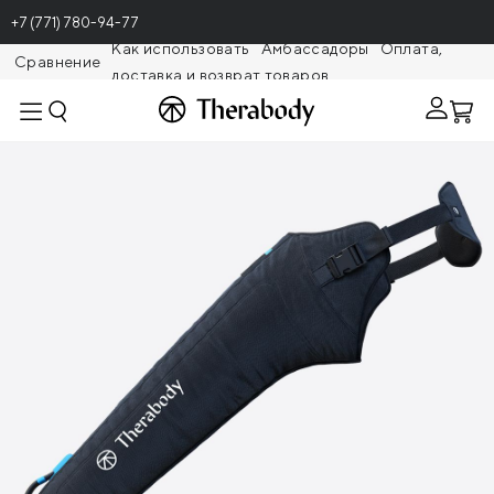
+7 (771) 780-94-77
Как использовать
Амбассадоры
Оплата,
Сравнение
доставка и возврат товаров
Theragunr
Рукав для прессотерапии RecoveryAir (2
поколение)