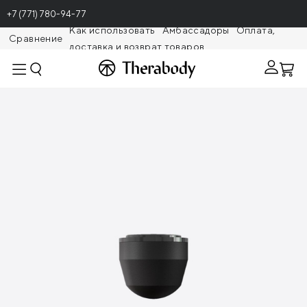
+7 (771) 780-94-77
Как использовать
Амбассадоры
Оплата,
Сравнение
доставка и возврат товаров
Theragunr
Насадка «Большой палец»