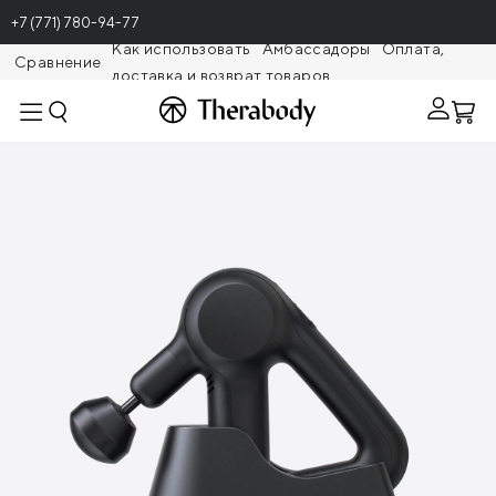
+7 (771) 780-94-77
Как использовать
Амбассадоры
Оплата,
Сравнение
доставка и возврат товаров
Theragunr
Зарядный модуль Theragun PRIME