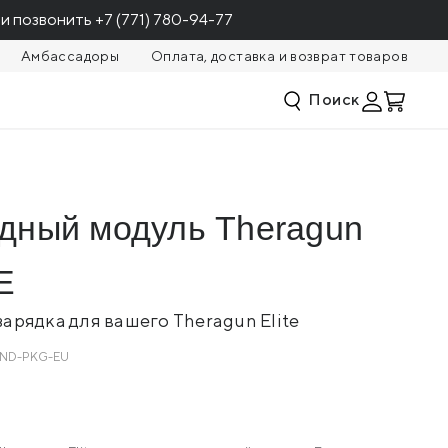
и позвонить
+7 (771) 780-94-77
Амбассадоры
Оплата, доставка и возврат товаров
Поиск
59 700
КУПИТЬ
18 056
дный модуль Theragun
E
зарядка для вашего Theragun Elite
TND-PKG-EU