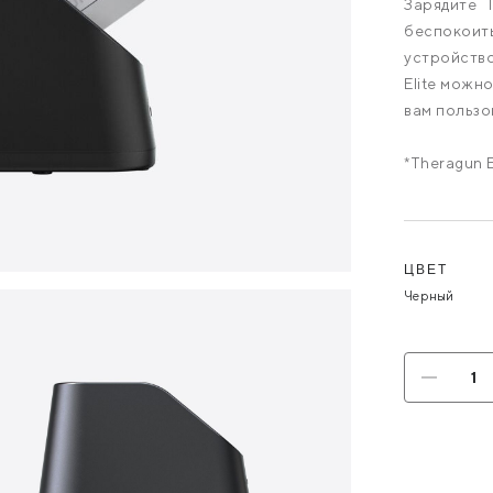
Зарядите 
беспокоит
устройство
Elite можн
вам пользо
*Theragun E
Ва
ЦВЕТ
Черный