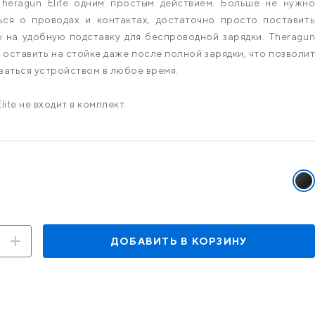
Theragun Elite одним простым действием. Больше не нужно
ься о проводах и контактах, достаточно просто поставить
 на удобную подставку для беспроводной зарядки. Theragun
о оставить на стойке даже после полной зарядки, что позволит
ваться устройством в любое время.
lite не входит в комплект.
рианты
Выб
цве
Чер
ДОБАВИТЬ В КОРЗИНУ