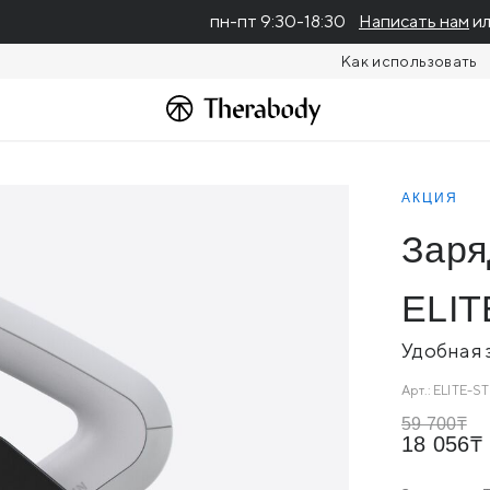
пн-пт 9:30-18:30
Написать нам
ил
Как использовать
АКЦИЯ
Заря
ELIT
Удобная 
Арт.:
ELITE-S
59 700
18 056