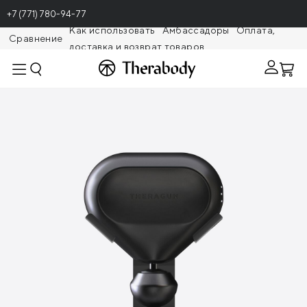
+7 (771) 780-94-77
Как использовать
Амбассадоры
Оплата,
Сравнение
доставка и возврат товаров
Theragunr
Стойка Mini