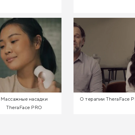
Массажные насадки
О терапии TheraFace 
TheraFace PRO