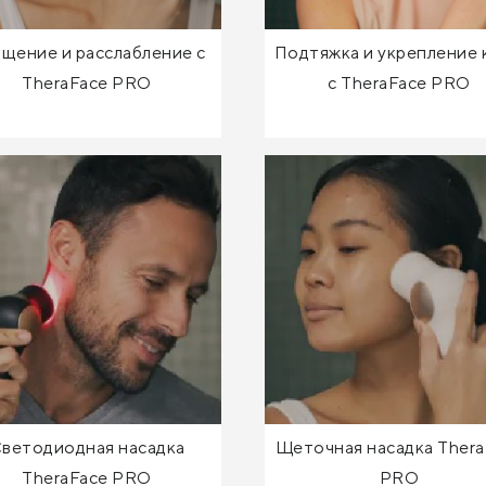
щение и расслабление с
Подтяжка и укрепление 
TheraFace PRO
с TheraFace PRO
ветодиодная насадка
Щеточная насадка Thera
TheraFace PRO
PRO