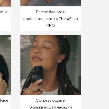
кожи
Расслабление и
восстановление с TheraFace
PRO
Face
Согревающая и
охлаждающая насадки