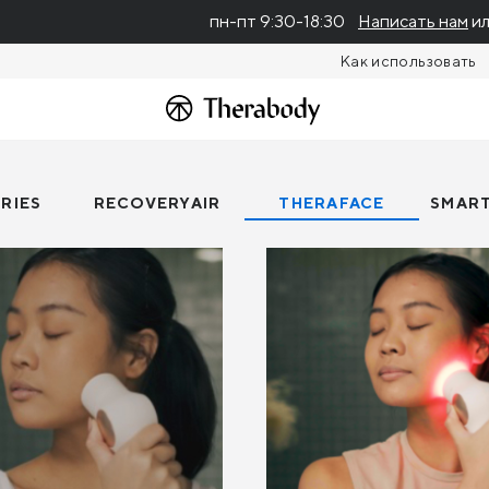
пн-пт 9:30-18:30
Написать нам
ил
Как использовать
RIES
RECOVERYAIR
THERAFACE
SMAR