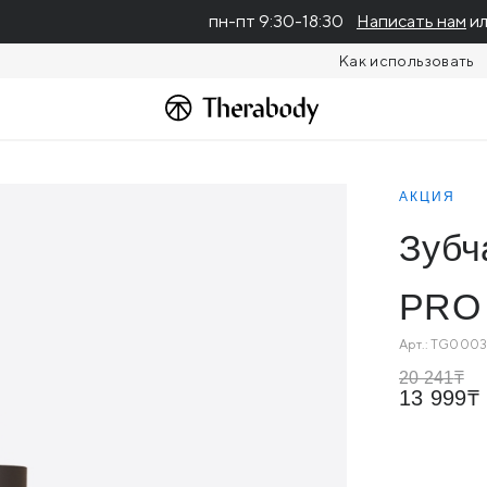
пн-пт 9:30-18:30
Написать нам
ил
Как использовать
 Plus/Prime Plus
АКЦИЯ
Зубч
PRO 
Арт.:
TG0003
20 241
13 999