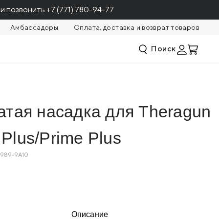
и позвонить
+7 (771) 780-94-77
Амбассадоры
Оплата, доставка и возврат товаров
Поиск
20 241
КУПИТЬ
13 999
атая насадка для Theragun
Plus/Prime Plus
989-9A10
Описание