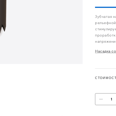
Зубчатая н
рельефной
стимулируе
проработки
напряжени
Насадка со
СТОИМОСТ