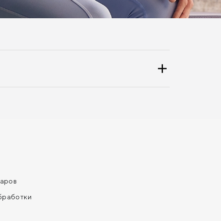
варов
обработки