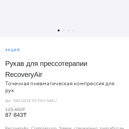
АКЦИЯ
Рукав для прессотерапии
RecoveryAir
Точечная пневматическая компрессия для
рук
Арт.:
RASLEEVE-P2-PKG-NAEU
125 490
87 843
RecoveryAir Compression Sleeve специально разработан