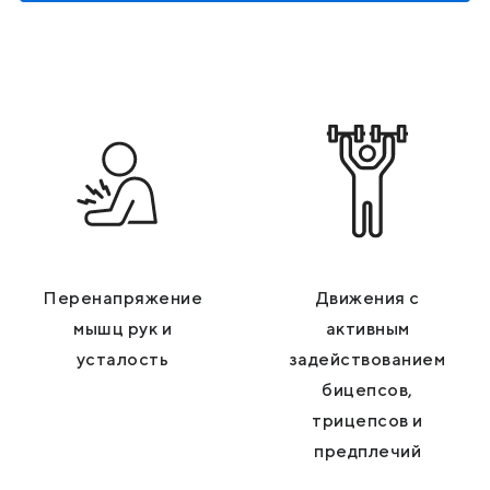
Перенапряжение
Движения с
мышц рук и
активным
усталость
задействованием
бицепсов,
трицепсов и
предплечий