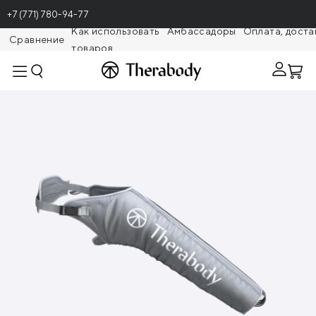
+7 (771) 780-94-77
Как использовать
Амбассадоры
Оплата, доста
Сравнение
товаров
Theragunr