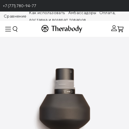
+7 (771) 780-94-77
Как использовать
Амбассадоры
Оплата,
Сравнение
доставка и возврат товаров
Theragunr
Демпферная насадка для Theragun PRO
Plus/Prime Plus