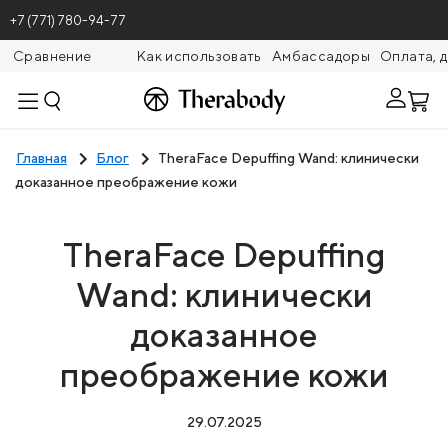
+7 (771) 780-94-77
Сравнение
Как использовать
Амбассадоры
Оплата, 
Theragunr
Главная
Блог
TheraFace Depuffing Wand: клинически
доказанное преображение кожи
TheraFace Depuffing
Wand: клинически
доказанное
преображение кожи
29.07.2025