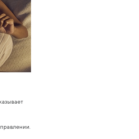
казывает
управлении.