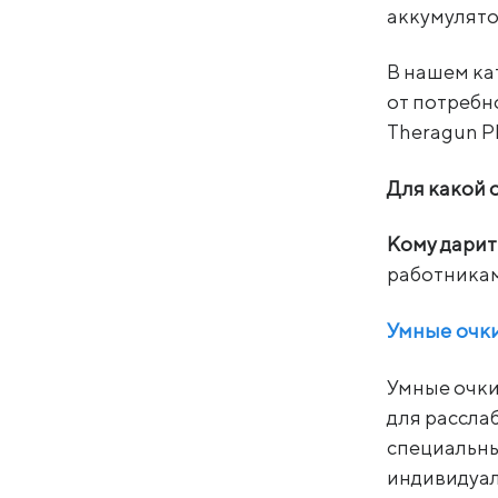
аккумулято
В нашем ка
от потребн
Theragun P
Для какой 
Кому дарит
работникам
Умные очки
Умные очки
для рассла
специальны
индивидуал