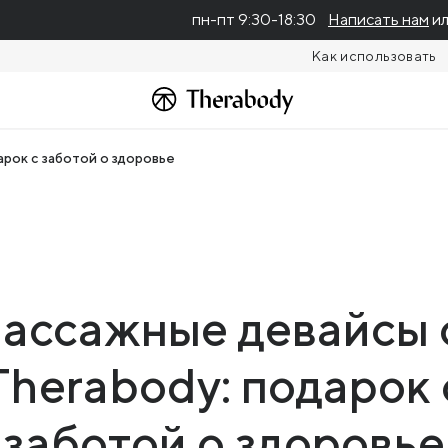
пн-пт 9:30-18:30
Написать нам
ил
Как использовать
рок с заботой о здоровье
ассажные девайсы 
Therabody: подарок 
заботой о здоровье