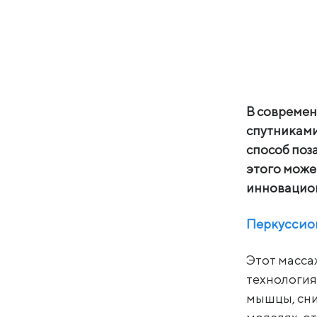
В современ
спутниками
способ поз
этого може
инновацион
Перкуссио
Этот масса
технология
мышцы, сни