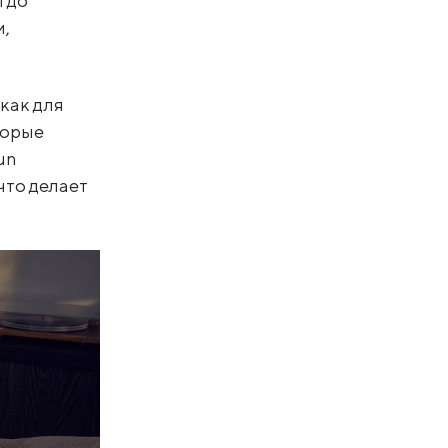
i до
и,
как для
торые
un
что делает