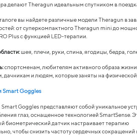
ра делают Theragun идеальным спутником в поездк
талоге вы найдете различные модели Theragun в за
остей: от суперкомпактного Theragun mini до мощн
RO Plus с функцией LED-терапии.
области:
шея, плечи, руки, спина, ягодицы, бедра, гол
ь:
спортсменам, любителям активного образа жизн
, дачникам и людям, которые заняты на физической
 Smart Goggles
 Smart Goggles представляют собой уникальное ус
бления глаз, оснащенное технологией SmartSense. Э
й биометрический датчик настраивает терапию
ьно, чтобы снизить частоту сердечных сокращений