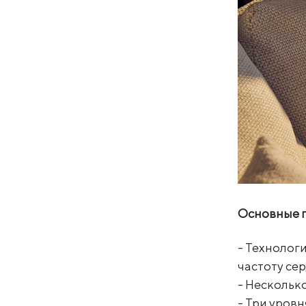
Основные 
- Технолог
частоту се
- Нескольк
- Три уровн