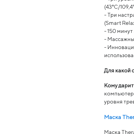
(43°C/109,4°
- Три наст
(Smart Rela
- 150 мину
- Массажны
- Инноваци
использова
Для какой 
Кому дарит
компьютеро
уровня тре
Маска The
Маска Thera